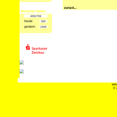
zurück...
Besucher bisher
4062769
heute:
585
gestern:
1696
www
© 