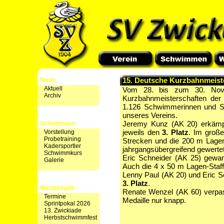
15. Deutsche Kurzbahnmeist
News
Aktuell
Vom 28. bis zum 30. Nove
Archiv
Kurzbahnmeisterschaften der
1.126 Schwimmerinnen und Sc
unseres Vereins.
Jeremy Kunz (AK 20) erkämp
Schwimmen
jeweils den
3. Platz
. Im groß
Vorstellung
Probetraining
Strecken und die 200 m Lag
Kadersportler
jahrgangsübergreifend gewerte
Schwimmkurs
Eric Schneider (AK 25) gewa
Galerie
Auch die 4 x 50 m Lagen-Staff
Lenny Paul (AK 20) und Eric Sc
3. Platz
.
Wettkämpfe
Renate Wenzel (AK 60) verpas
Termine
Medaille nur knapp.
Sprintpokal 2026
13. Zwickiade
Herbstschwimmfest