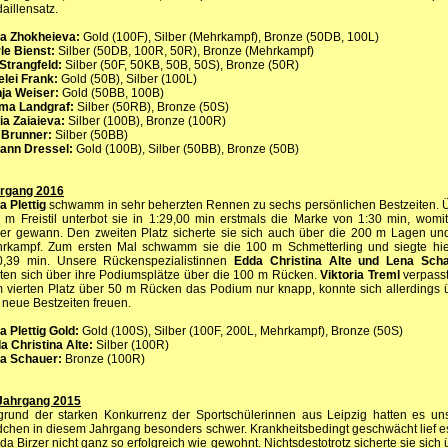
aillensatz.
a Zhokheieva:
Gold (100F), Silber (Mehrkampf), Bronze (50DB, 100L)
le Bienst:
Silber (50DB, 100R, 50R), Bronze (Mehrkampf)
 Strangfeld:
Silber (50F, 50KB, 50B, 50S), Bronze (50R)
elei Frank:
Gold (50B), Silber (100L)
ja Weiser:
Gold (50BB, 100B)
a Landgraf:
Silber (50RB), Bronze (50S)
ia Zaiaieva:
Silber (100B), Bronze (100R)
i Brunner:
Silber (50BB)
ann Dressel:
Gold (100B), Silber (50BB), Bronze (50B)
rgang 2016
a Plettig
schwamm in sehr beherzten Rennen zu sechs persönlichen Bestzeiten. 
 m Freistil unterbot sie in 1:29,00 min erstmals die Marke von 1:30 min, womit
ber gewann. Den zweiten Platz sicherte sie sich auch über die 200 m Lagen un
rkampf. Zum ersten Mal schwamm sie die 100 m Schmetterling und siegte hie
0,39 min. Unsere Rückenspezialistinnen
Edda Christina Alte und Lena Sch
uten sich über ihre Podiumsplätze über die 100 m Rücken.
Viktoria Treml
verpasst
 vierten Platz über 50 m Rücken das Podium nur knapp, konnte sich allerdings 
r neue Bestzeiten freuen.
a Plettig Gold:
Gold (100S), Silber (100F, 200L, Mehrkampf), Bronze (50S)
a Christina Alte:
Silber (100R)
a Schauer:
Bronze (100R)
Jahrgang 2015
grund der starken Konkurrenz der Sportschülerinnen aus Leipzig hatten es un
chen in diesem Jahrgang besonders schwer. Krankheitsbedingt geschwächt lief es
eda Birzer nicht ganz so erfolgreich wie gewohnt. Nichtsdestotrotz sicherte sie sich 