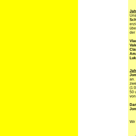
Jah
Un
Sch
erz
übe
der
Vla
Val
Cla
Ama
Luk
Jah
Jon
an.
zwe
(1:
50 
von
Dam
Jon
Wir