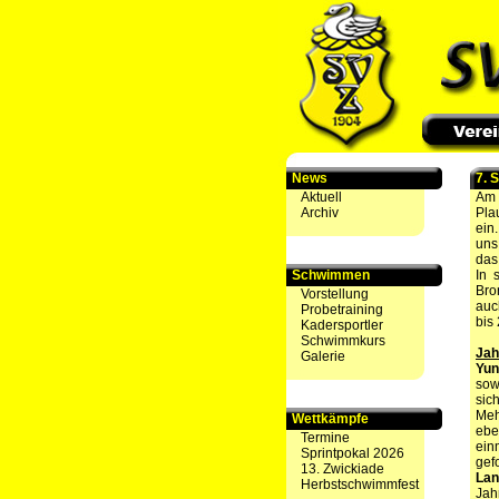
News
7. 
Aktuell
Am 
Archiv
Pla
ein
uns
das
Schwimmen
In 
Bro
Vorstellung
auc
Probetraining
bis
Kadersportler
Schwimmkurs
Jah
Galerie
Yun
sow
sic
Meh
Wettkämpfe
ebe
Termine
ein
Sprintpokal 2026
gef
13. Zwickiade
Lan
Herbstschwimmfest
Jah