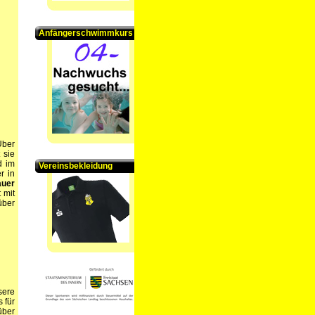
Anfängerschwimmkurs
Über
 sie
d im
Vereinsbekleidung
r in
auer
 mit
über
sere
 für
über