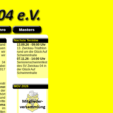
Nächste Termine
land
13.09.26 - 09:00 Uhr
auen
13. Zwickau-Triathlon
 wir
rund um die Glück Auf
 wir
Schwimmhalle
07.11.26 - 14:00 Uhr
d 34
Seniorenschwimmfest
abei
des SV Zwickau 04 in
2017
der Glück Auf
Schwimmhalle
stil
MGV 2026
enst
 der
hört
 und
itte
Emma
r im
tten