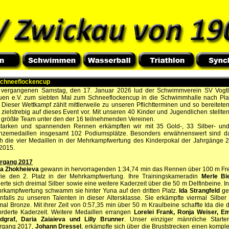
Schneeflockencup
vergangenen Samstag, den 17. Januar 2026 lud der Schwimmverein SV Vogt
uen e.V. zum siebten Mal zum Schneeflockencup in die Schwimmhalle nach Pl
. Dieser Wettkampf zählt mittlerweile zu unseren Pflichtterminen und so bereiteten
 zielstrebig auf dieses Event vor. Mit unseren 40 Kinder und Jugendlichen stellten
 größte Team unter den der 16 teilnehmenden Vereinen.
starken und spannenden Rennen erkämpften wir mit 35 Gold-, 33 Silber- un
nzemedaillen insgesamt 102 Podiumsplätze. Besonders erwähnenswert sind d
h die vier Medaillen in der Mehrkampfwertung des Kinderpokal der Jahrgänge 
 2015.
rgang 2017
a Zhokheieva
gewann in hervorragenden 1:34,74 min das Rennen über 100 m Frei
ie den 2. Platz in der Mehrkampfwertung. Ihre Trainingskameradin
Merle Bi
herte sich dreimal Silber sowie eine weitere Kaderzeit über die 50 m Delfinbeine. In
rkampfwertung schwamm sie hinter Yuna auf den dritten Platz.
Ida Strangfeld
ge
nfalls zu unseren Talenten in dieser Altersklasse. Sie erkämpfte viermal Silber
mal Bronze. Mit ihrer Zeit von 0:57,35 min über 50 m Kraulbeine schaffte Ida die dr
orderte Kaderzeit. Weitere Medaillen errangen
Lorelei Frank, Ronja Weiser, 
dgraf, Daria Zaiaieva und Lilly Brunner
. Unser einziger männliche Starte
rgang 2017,
Johann Dressel
, erkämpfte sich über die Bruststrecken einen komple