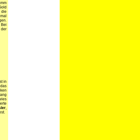
amm
Gold
 die
imal
gen.
 Bei
 der
t in
 das
cken
rang
ies
erte
sler
,
st.