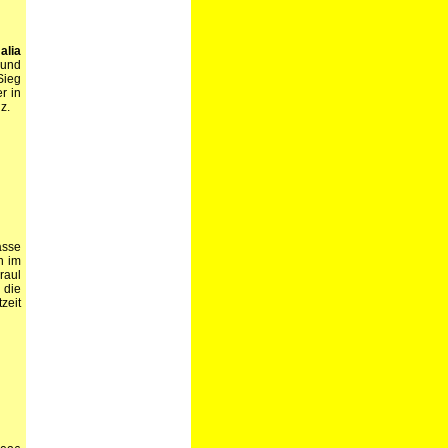
alia
 und
Sieg
r in
z.
asse
n im
raul
 die
zeit