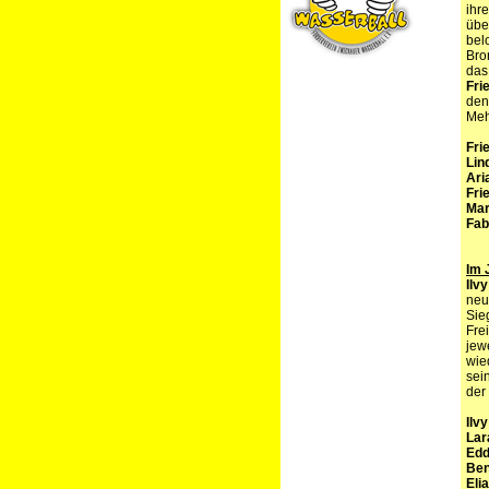
ihr
übe
bel
Bro
das
Fri
den
Meh
Fri
Lin
Ari
Fri
Mar
Fab
Im 
Ilv
neu
Sie
Fre
jew
wie
sei
der
Ilvy
Lar
Edd
Ben
Eli