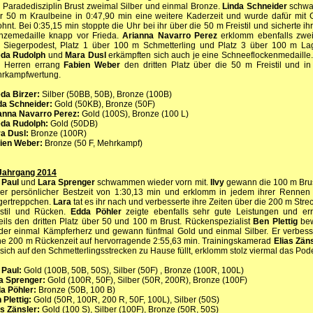
e Paradedisziplin Brust zweimal Silber und einmal Bronze.
Linda Schneider
schw
r 50 m Kraulbeine in 0:47,90 min eine weitere Kaderzeit und wurde dafür mit 
ohnt. Bei 0:35,15 min stoppte die Uhr bei ihr über die 50 m Freistil und sicherte ihr
nzemedaille knapp vor Frieda.
Arianna Navarro Perez
erklomm ebenfalls zwe
 Siegerpodest, Platz 1 über 100 m Schmetterling und Platz 3 über 100 m La
eda Rudolph
und
Mara Dusl
erkämpften sich auch je eine Schneeflockenmedaille.
 Herren errang
Fabien Weber
den dritten Platz über die 50 m Freistil und in
rkampfwertung.
eda Birzer:
Silber (50BB, 50B), Bronze (100B)
da Schneider:
Gold (50KB), Bronze (50F)
anna Navarro Perez:
Gold (100S), Bronze (100 L)
eda Rudolph:
Gold (50DB)
a Dusl:
Bronze (100R)
ien Weber:
Bronze (50 F, Mehrkampf)
Jahrgang 2014
y Paul
und
Lara Sprenger
schwammen wieder vorn mit.
Ilvy
gewann die 100 m Brus
er persönlicher Bestzeit von 1:30,13 min und erklomm in jedem ihrer Rennen
gertreppchen.
Lara
tat es ihr nach und verbesserte ihre Zeiten über die 200 m Stre
istil und Rücken.
Edda Pöhler
zeigte ebenfalls sehr gute Leistungen und er
eils den dritten Platz über 50 und 100 m Brust. Rückenspezialist
Ben Plettig
bew
der einmal Kämpferherz und gewann fünfmal Gold und einmal Silber. Er verbess
ne 200 m Rückenzeit auf hervorragende 2:55,63 min. Trainingskamerad
Elias Zän
 sich auf den Schmetterlingsstrecken zu Hause füllt, erklomm stolz viermal das Pode
 Paul:
Gold (100B, 50B, 50S), Silber (50F) , Bronze (100R, 100L)
a Sprenger:
Gold (100R, 50F), Silber (50R, 200R), Bronze (100F)
a Pöhler:
Bronze (50B, 100 B)
 Plettig:
Gold (50R, 100R, 200 R, 50F, 100L), Silber (50S)
as Zänsler:
Gold (100 S), Silber (100F), Bronze (50R, 50S)