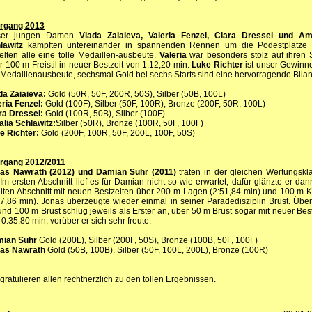
rgang 2013
ser jungen Damen
Vlada Zaiaieva, Valeria Fenzel, Clara Dressel und Am
lawitz
kämpften untereinander in spannenden Rennen um die Podestplätze
ielten alle eine tolle Medaillen-ausbeute.
Valeria
war besonders stolz auf ihren 
r 100 m Freistil in neuer Bestzeit von 1:12,20 min.
Luke Richter
ist unser Gewinne
 Medaillenausbeute, sechsmal Gold bei sechs Starts sind eine hervorragende Bilan
da Zaiaieva:
Gold (50R, 50F, 200R, 50S), Silber (50B, 100L)
eria Fenzel:
Gold (100F), Silber (50F, 100R), Bronze (200F, 50R, 100L)
ra Dressel:
Gold (100R, 50B), Silber (100F)
lia Schlawitz:
Silber (50R), Bronze (100R, 50F, 100F)
e Richter:
Gold (200F, 100R, 50F, 200L, 100F, 50S)
rgang 2012/2011
as Nawrath (2012) und Damian Suhr (2011)
traten in der gleichen Wertungskl
 Im ersten Abschnitt lief es für Damian nicht so wie erwartet, dafür glänzte er dan
iten Abschnitt mit neuen Bestzeiten über 200 m Lagen (2:51,84 min) und 100 m K
07,86 min). Jonas überzeugte wieder einmal in seiner Paradedisziplin Brust. Über
und 100 m Brust schlug jeweils als Erster an, über 50 m Brust sogar mit neuer Best
 0:35,80 min, vorüber er sich sehr freute.
ian Suhr
Gold (200L), Silber (200F, 50S), Bronze (100B, 50F, 100F)
as Nawrath
Gold (50B, 100B), Silber (50F, 100L, 200L), Bronze (100R)
 gratulieren allen rechtherzlich zu den tollen Ergebnissen.