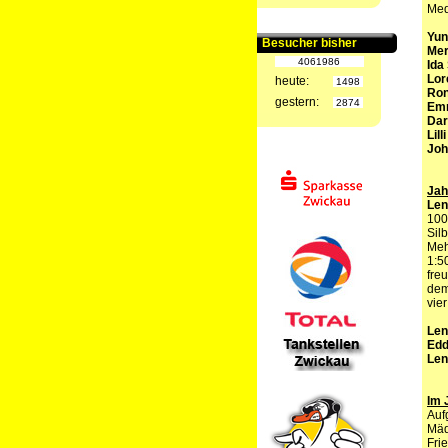
Med
Yun
Besucher bisher
Mer
4061986
Ida
Lor
heute:
1498
Ron
gestern:
2874
Emm
Dar
Lill
Joh
Jah
Len
100
Sil
Meh
1:5
fre
dem
vie
Len
Edd
Len
Im 
Auf
Mäd
Fri