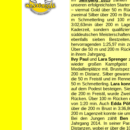
unseren erfolgreichsten Start
– viermal Gold über 50 m Rüc
zweimal Silber über 200 m Br
m Schmetterling und 100 m
3:02,63min über 200 m Lagen
Kaderzeit, sondern qualifiz
süddeutschen Meisterschaften 
ebenfalls sieben Bestzei
hervorragenden 1:25,97 min zu
Über die 50 m und 200 m Rücken
in ihrem Jahrgang.
Ilvy Paul
und
Lara Sprenger
z
wieder großen Kampfgei
Medaillenplätze mit. Brustspezi
200 m Distanz. Silber gewann 
die 50 m Freistil und im Renn
50 m Schmetterling.
Lara kon
auf dem Podest besteigen. S
die 200 m Freistil, wurde Zwei
Rücken. Über 100 m Rücken unt
von 1:20 min. Auch
Edda Pöh
über die 200 m Brust in 3:36,8
200 m Lagenzeit konnte sie u
Bei den Jungen zählt
Ben 
Jahrgang 2014. In seiner Para
Distanzen, wobei er über die 1