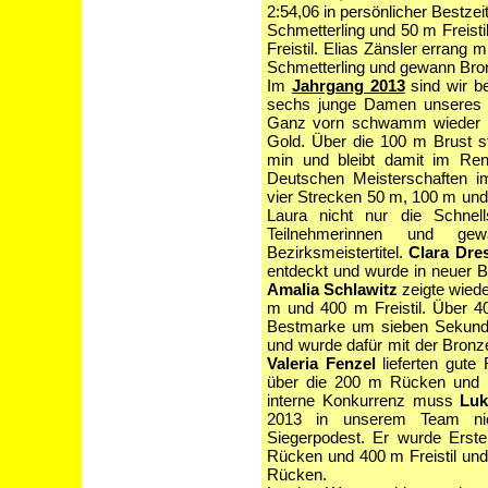
2:54,06 in persönlicher Bestze
Schmetterling und 50 m Freisti
Freistil. Elias Zänsler errang 
Schmetterling und gewann Bro
Im
Jahrgang 2013
sind wir be
sechs junge Damen unseres T
Ganz vorn schwamm wieder
Gold. Über die 100 m Brust ste
min und bleibt damit im Ren
Deutschen Meisterschaften 
vier Strecken 50 m, 100 m und
Laura nicht nur die Schnel
Teilnehmerinnen und ge
Bezirksmeistertitel.
Clara Dre
entdeckt und wurde in neuer B
Amalia Schlawitz
zeigte wiede
m und 400 m Freistil. Über 40
Bestmarke um sieben Sekunde
und wurde dafür mit der Bronz
Valeria Fenzel
lieferten gute
über die 200 m Rücken und V
interne Konkurrenz muss
Luk
2013 in unserem Team nic
Siegerpodest. Er wurde Erst
Rücken und 400 m Freistil und
Rücken.