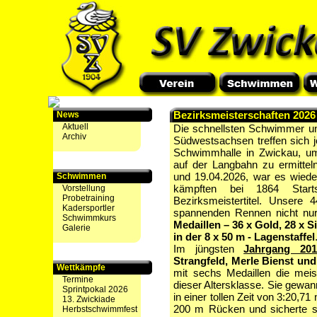
Bezirksmeisterschaften 2026
News
Aktuell
Die schnellsten Schwimmer 
Archiv
Südwestsachsen treffen sich j
Schwimmhalle in Zwickau, um
auf der Langbahn zu ermitt
und 19.04.2026, war es wiede
Schwimmen
kämpften bei 1864 Star
Vorstellung
Probetraining
Bezirksmeistertitel. Unsere 
Kadersportler
spannenden Rennen nicht nur
Schwimmkurs
Medaillen – 36 x Gold, 28 x 
Galerie
in der 8 x 50 m - Lagenstaffel
Im jüngsten
Jahrgang 201
Strangfeld, Merle Bienst und
Wettkämpfe
mit sechs Medaillen die meis
Termine
dieser Altersklasse. Sie gewann
Sprintpokal 2026
in einer tollen Zeit von 3:20,7
13. Zwickiade
200 m Rücken und sicherte s
Herbstschwimmfest