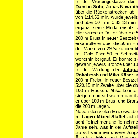
In der Wertungsklasse der
Damian Suhr, Jonas Nawrath
über die Rückenstrecken ab. E
von 1:14,52 min, wurde jeweil
und über 50 m in 0:33,13 min.
ergänzt seine Medaillensatz.
Hier wurde er Dritter über di
200 m Brust in neuer Bestzeit 
erkämpfte er über die 50 m Frei
der Marke von 29 Sekunden bli
mit Gold über 50 m Schmette
weiterhin bergauf. Er konnte si
gewann jeweils Bronze über 1
In der Wertung der
Jahrg
Rohatzsch
und
Mika Käser
um
200 m Freistil in neuer Bestze
5:29,15 min Zweite über die d
100 m Rücken.
Mika
konnte s
steigern und schwamm damit au
er über 100 m Brust und Bronz
die 200 m Lagen.
Neben den vielen Einzelwettb
m Lagen Mixed-Staffel
auf d
acht Teilnehmer und Teilnehme
Jahre sein, was in der Aufstel
So schwammen unsere Jüngst
Ältesten, Mika und Damian. 