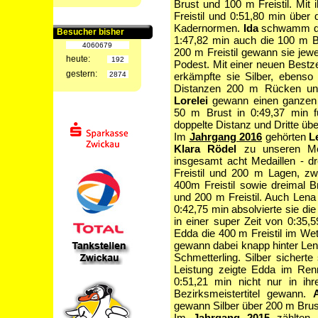
Brust und 100 m Freistil. Mit
Freistil und 0:51,80 min über d
Kadernormen.
Ida
schwamm die
Besucher bisher
1:47,82 min auch die 100 m B
4060679
200 m Freistil gewann sie jewe
heute:
192
Podest. Mit einer neuen Bestz
gestern:
2874
erkämpfte sie Silber, ebens
Distanzen 200 m Rücken und 
Lorelei
gewann einen ganzen M
50 m Brust in 0:49,37 min fü
doppelte Distanz und Dritte üb
Im
Jahrgang 2016
gehörten
L
Klara Rödel
zu unseren Meda
insgesamt acht Medaillen - d
Freistil und 200 m Lagen, zw
400m Freistil sowie dreimal B
und 200 m Freistil. Auch Lena 
0:42,75 min absolvierte sie di
in einer super Zeit von 0:3
Edda die 400 m Freistil im We
gewann dabei knapp hinter Len
Schmetterling. Silber sichert
Leistung zeigte Edda im Ren
0:51,21 min nicht nur in ihr
Bezirksmeistertitel gewann.
gewann Silber über 200 m Bru
Im
Jahrgang 2015
zählten