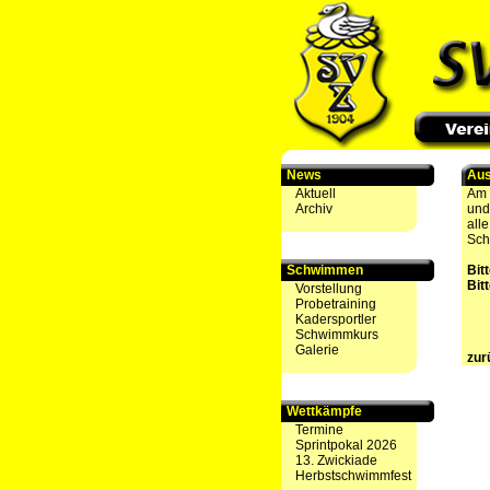
News
Aus
Aktuell
Am 
Archiv
und
all
Sch
Schwimmen
Bit
Bit
Vorstellung
Probetraining
Kadersportler
Schwimmkurs
Galerie
zur
Wettkämpfe
Termine
Sprintpokal 2026
13. Zwickiade
Herbstschwimmfest