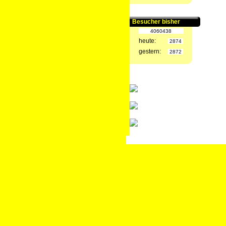
Besucher bisher
4060438
heute:
2874
gestern:
2872