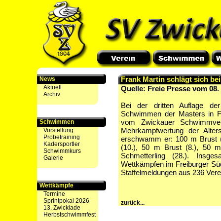
Frank Martin schlägt sich be
News
Aktuell
Quelle: Freie Presse vom 08
Archiv
Bei der dritten Auflage de
Schwimmen der Masters in Fr
vom Zwickauer Schwimmver
Schwimmen
Mehrkampfwertung der Alters
Vorstellung
Probetraining
erschwamm er: 100 m Brust (6.
Kadersportler
(10.), 50 m Brust (8.), 50 m
Schwimmkurs
Schmetterling (28.). Ins
Galerie
Wettkämpfen im Freiburger Süd
Staffelmeldungen aus 236 Vere
Wettkämpfe
Termine
Sprintpokal 2026
zurück...
13. Zwickiade
Herbstschwimmfest