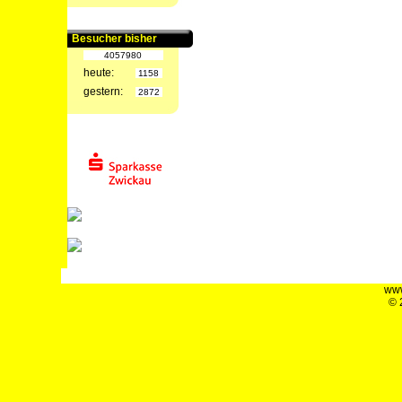
Besucher bisher
4057980
heute:
1158
gestern:
2872
www
© 