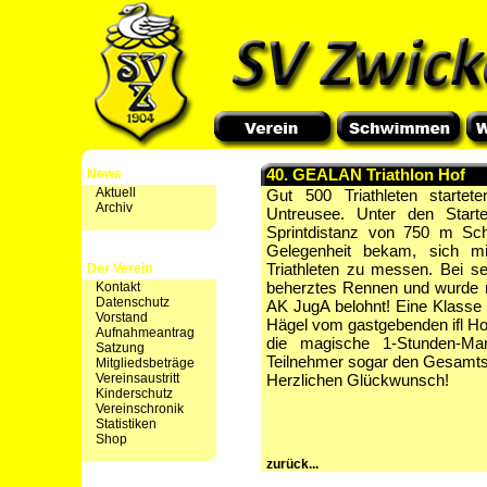
40. GEALAN Triathlon Hof
News
Aktuell
Gut 500 Triathleten starte
Archiv
Untreusee. Unter den Start
Sprintdistanz von 750 m S
Gelegenheit bekam, sich m
Triathleten zu messen. Bei se
Der Verein
beherztes Rennen und wurde mi
Kontakt
Datenschutz
AK JugA belohnt! Eine Klasse f
Vorstand
Hägel vom gastgebenden ifl Hof,
Aufnahmeantrag
die magische 1-Stunden-Mar
Satzung
Teilnehmer sogar den Gesamtsi
Mitgliedsbeträge
Vereinsaustritt
Herzlichen Glückwunsch!
Kinderschutz
Vereinschronik
Statistiken
Shop
zurück...