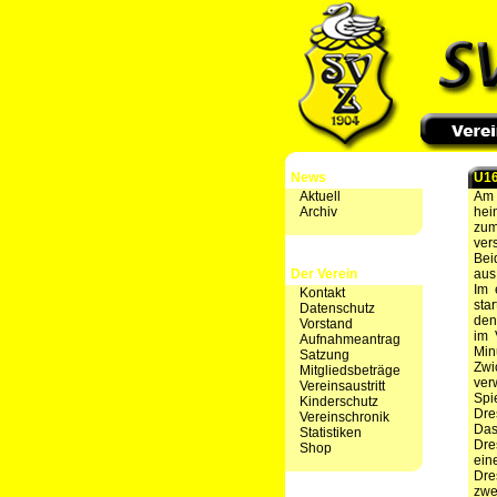
News
U16
Aktuell
Am 
Archiv
hei
zum
ver
Bei
Der Verein
aus
Im 
Kontakt
sta
Datenschutz
den
Vorstand
im 
Aufnahmeantrag
Min
Satzung
Zwi
Mitgliedsbeträge
ver
Vereinsaustritt
Spi
Kinderschutz
Dre
Vereinschronik
Das
Statistiken
Dre
Shop
ein
Dre
zwe