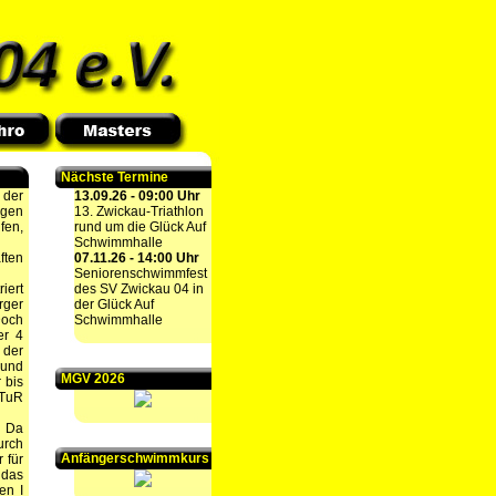
Nächste Termine
 der
13.09.26 - 09:00 Uhr
egen
13. Zwickau-Triathlon
fen,
rund um die Glück Auf
Schwimmhalle
ften
07.11.26 - 14:00 Uhr
Seniorenschwimmfest
iert
des SV Zwickau 04 in
rger
der Glück Auf
Doch
Schwimmhalle
er 4
 der
 und
MGV 2026
 bis
 TuR
. Da
urch
Anfängerschwimmkurs
 für
 das
en I