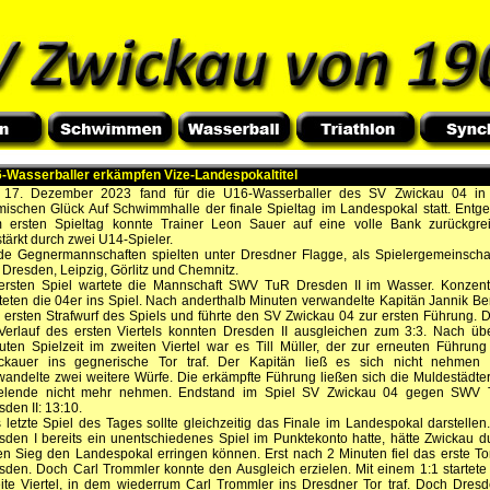
-Wasserballer erkämpfen Vize-Landespokaltitel
17. Dezember 2023 fand für die U16-Wasserballer des SV Zwickau 04 in
mischen Glück Auf Schwimmhalle der finale Spieltag im Landespokal statt. Entg
 ersten Spieltag konnte Trainer Leon Sauer auf eine volle Bank zurückgrei
stärkt durch zwei U14-Spieler.
de Gegnermannschaften spielten unter Dresdner Flagge, als Spielergemeinscha
 Dresden, Leipzig, Görlitz und Chemnitz.
ersten Spiel wartete die Mannschaft SWV TuR Dresden II im Wasser. Konzentr
rteten die 04er ins Spiel. Nach anderthalb Minuten verwandelte Kapitän Jannik Be
 ersten Strafwurf des Spiels und führte den SV Zwickau 04 zur ersten Führung. 
Verlauf des ersten Viertels konnten Dresden II ausgleichen zum 3:3. Nach üb
uten Spielzeit im zweiten Viertel war es Till Müller, der zur erneuten Führung
ckauer ins gegnerische Tor traf. Der Kapitän ließ es sich nicht nehmen
wandelte zwei weitere Würfe. Die erkämpfte Führung ließen sich die Muldestädter
elende nicht mehr nehmen. Endstand im Spiel SV Zwickau 04 gegen SWV
sden II: 13:10.
 letzte Spiel des Tages sollte gleichzeitig das Finale im Landespokal darstellen
sden I bereits ein unentschiedenes Spiel im Punktekonto hatte, hätte Zwickau d
en Sieg den Landespokal erringen können. Erst nach 2 Minuten fiel das erste Tor
sden. Doch Carl Trommler konnte den Ausgleich erzielen. Mit einem 1:1 startete
ite Viertel, in dem wiederrum Carl Trommler ins Dresdner Tor traf. Doch Dresd