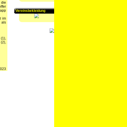
 die
ffer
napp
Vereinsbekleidung
z im
 als
(1),
(2),
2023