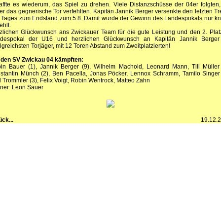
affte es wiederum, das Spiel zu drehen. Viele Distanzschüsse der 04er folgten,
der das gegnerische Tor verfehlten. Kapitän Jannik Berger versenkte den letzten Tre
 Tages zum Endstand zum 5:8. Damit wurde der Gewinn des Landespokals nur k
ehlt.
zlichen Glückwunsch ans Zwickauer Team für die gute Leistung und den 2. Plat
despokal der U16 und herzlichen Glückwunsch an Kapitän Jannik Berger
olgreichsten Torjäger, mit 12 Toren Abstand zum Zweitplatzierten!
 den SV Zwickau 04 kämpften:
in Bauer (1), Jannik Berger (9), Wilhelm Machold, Leonard Mann, Till Müller 
stantin Münch (2), Ben Pacella, Jonas Pöcker, Lennox Schramm, Tamilo Singer 
l Trommler (3), Felix Voigt, Robin Wentrock, Matteo Zahn
iner: Leon Sauer
ück...
19.12.