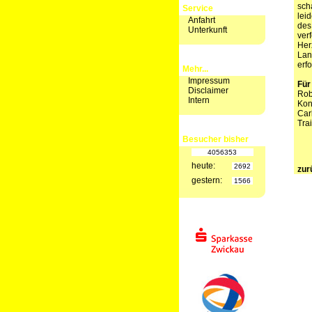
sch
Service
lei
Anfahrt
des
Unterkunft
verf
Her
Lan
erf
Mehr...
Impressum
Für
Disclaimer
Rob
Intern
Kon
Car
Tra
Besucher bisher
4056353
heute:
2692
zur
gestern:
1566