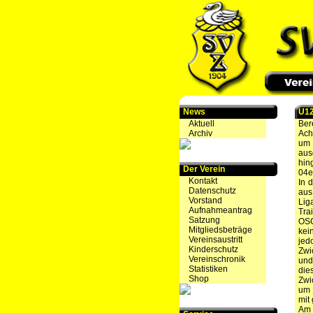
News
U12
Aktuell
Ber
Archiv
Ach
um 
aus
hin
Der Verein
04e
Kontakt
In 
Datenschutz
aus
Vorstand
Lig
Aufnahmeantrag
Tra
Satzung
OSC
Mitgliedsbeträge
kei
Vereinsaustritt
jed
Kinderschutz
Zwi
Vereinschronik
und
Statistiken
die
Shop
Zwi
um 
mit
Am 