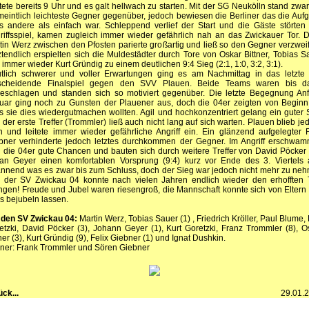
rtete bereits 9 Uhr und es galt hellwach zu starten. Mit der SG Neukölln stand zwar
meintlich leichteste Gegner gegenüber, jedoch bewiesen die Berliner das die Auf
es andere als einfach war. Schleppend verlief der Start und die Gäste störten
riffsspiel, kamen zugleich immer wieder gefährlich nah an das Zwickauer Tor. 
tin Werz zwischen den Pfosten parierte großartig und ließ so den Gegner verzweif
ztendlich erspielten sich die Muldestädter durch Tore von Oskar Bittner, Tobias S
 immer wieder Kurt Gründig zu einem deutlichen 9:4 Sieg (2:1, 1:0, 3:2, 3:1).
tlich schwerer und voller Erwartungen ging es am Nachmittag in das letzte
scheidende Finalspiel gegen den SVV Plauen. Beide Teams waren bis d
eschlagen und standen sich so motiviert gegenüber. Die letzte Begegnung An
uar ging noch zu Gunsten der Plauener aus, doch die 04er zeigten von Beginn
s sie dies wiedergutmachen wollten. Agil und hochkonzentriert gelang ein guter S
 der erste Treffer (Trommler) ließ auch nicht lang auf sich warten. Plauen blieb je
n und leitete immer wieder gefährliche Angriff ein. Ein glänzend aufgelegter F
bner verhinderte jedoch letztes durchkommen der Gegner. Im Angriff erschwa
h die 04er gute Chancen und bauten sich durch weitere Treffer von David Pöcker
an Geyer einen komfortablen Vorsprung (9:4) kurz vor Ende des 3. Viertels 
nnend was es zwar bis zum Schluss, doch der Sieg war jedoch nicht mehr zu ne
 der SV Zwickau 04 konnte nach vielen Jahren endlich wieder den erhofften T
ingen! Freude und Jubel waren riesengroß, die Mannschaft konnte sich von Eltern
s bejubeln lassen.
 den SV Zwickau 04:
Martin Werz, Tobias Sauer (1) , Friedrich Kröller, Paul Blume, F
etzki, David Pöcker (3), Johann Geyer (1), Kurt Goretzki, Franz Trommler (8), O
ner (3), Kurt Gründig (9), Felix Giebner (1) und Ignat Dushkin.
iner: Frank Trommler und Sören Giebner
ück...
29.01.