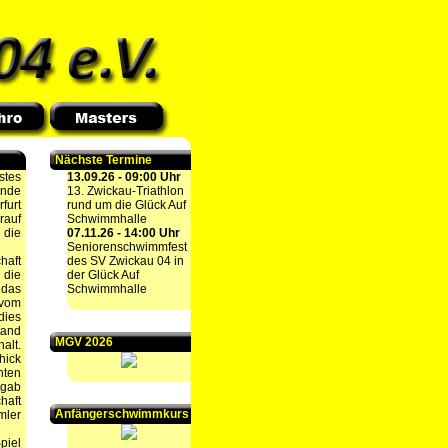
Nächste Termine
stes
13.09.26 - 09:00 Uhr
unde
13. Zwickau-Triathlon
furt
rund um die Glück Auf
rauf
Schwimmhalle
 die
07.11.26 - 14:00 Uhr
Seniorenschwimmfest
haft
des SV Zwickau 04 in
 die
der Glück Auf
 das
Schwimmhalle
 vom
dies
tand
MGV 2026
alt.
hick
nten
 gab
haft
Anfängerschwimmkurs
mler
piel