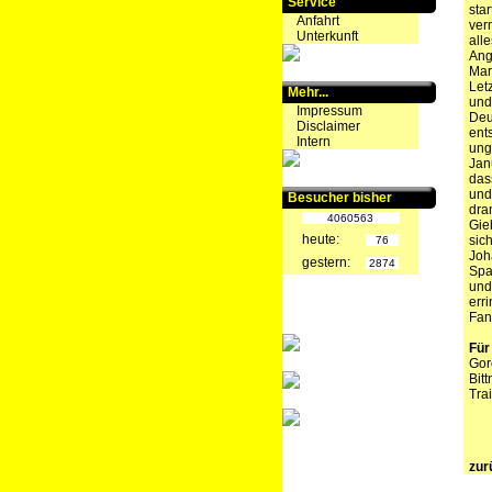
Service
sta
Anfahrt
ver
Unterkunft
all
Ang
Mar
Let
Mehr...
und
Impressum
Deu
Disclaimer
ent
Intern
ung
Jan
das
und
Besucher bisher
dra
4060563
Gie
heute:
sic
76
Joh
gestern:
2874
Spa
und
err
Fan
Für
Gor
Bitt
Tra
zur