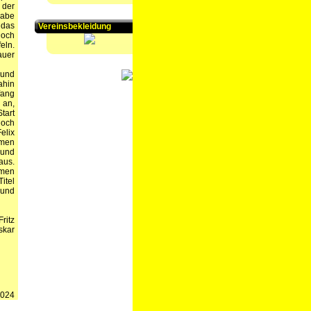
 der
gabe
 das
Vereinsbekleidung
Doch
eln.
auer
 und
ahin
fang
 an,
tart
doch
elix
mmen
 und
aus.
hmen
itel
 und
ritz
skar
2024