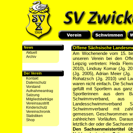
Offene Sächsische Landesmei
News
Aktuell
Am Wochenende vom 15. bi
Archiv
unseren Verein bei den Off
Leipzig vertreten: Heda Fle
2010), Lindsay Komar (Jg. 20
(Jg. 2005), Adrian Meier (Jg.
Der Verein
Rohatzsch (Jg. 2010) und La
Kontakt
Datenschutz
waren nicht einfach. Die Schw
Vorstand
gefüllt mit Sportlern aus gan
Aufnahmeantrag
Sportlerinnen aus dem Ba
Satzung
Schwimmverband, aus M
Mitgliedsbeträge
Vereinsaustritt
Landesschwimmverband 
Kinderschutz
Schwimmverband mit zahlr
Vereinschronik
gemessen. Geschwommen wurde
Statistiken
zahlreichen Vorläufen. Dara
Shop
letztlich der oder die Sachsenme
Den Sachsenmeistertitel ü