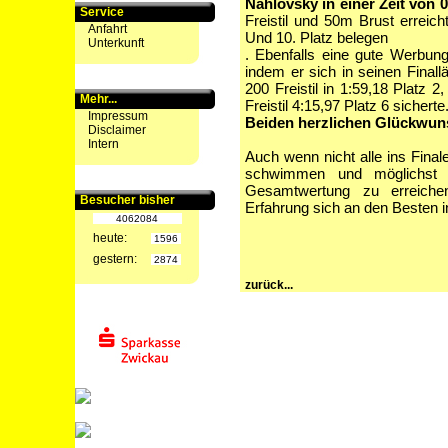
Nahlovsky in einer Zeit von 
Service
Freistil und 50m Brust erreich
Anfahrt
Und 10. Platz belegen
Unterkunft
. Ebenfalls eine gute Werbun
indem er sich in seinen Finallä
200 Freistil in 1:59,18 Platz 
Mehr...
Freistil 4:15,97 Platz 6 sicherte
Impressum
Beiden herzlichen Glückwun
Disclaimer
Intern
Auch wenn nicht alle ins Fina
schwimmen und möglichst ei
Gesamtwertung zu erreiche
Besucher bisher
Erfahrung sich an den Besten
4062084
heute:
1596
gestern:
2874
zurück...