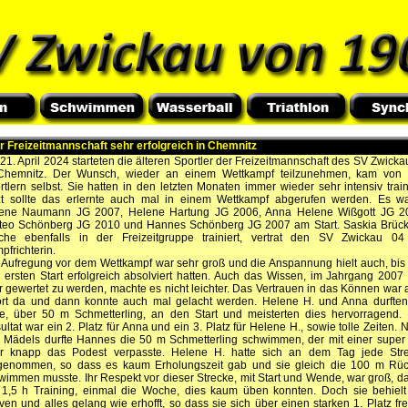
r Freizeitmannschaft sehr erfolgreich in Chemnitz
21. April 2024 starteten die älteren Sportler der Freizeitmannschaft des SV Zwicka
Chemnitz. Der Wunsch, wieder an einem Wettkampf teilzunehmen, kam von
rtlern selbst. Sie hatten in den letzten Monaten immer wieder sehr intensiv traini
zt sollte das erlernte auch mal in einem Wettkampf abgerufen werden. Es w
ene Naumann JG 2007, Helene Hartung JG 2006, Anna Helene Wißgott JG 2
teo Schönberg JG 2010 und Hannes Schönberg JG 2007 am Start. Saskia Brück
che ebenfalls in der Freizeitgruppe trainiert, vertrat den SV Zwickau 04
pfrichterin.
 Aufregung vor dem Wettkampf war sehr groß und die Anspannung hielt auch, bis 
 ersten Start erfolgreich absolviert hatten. Auch das Wissen, im Jahrgang 2007
er gewertet zu werden, machte es nicht leichter. Das Vertrauen in das Können war 
ort da und dann konnte auch mal gelacht werden. Helene H. und Anna durften
te, über 50 m Schmetterling, an den Start und meisterten dies hervorragend.
ultat war ein 2. Platz für Anna und ein 3. Platz für Helene H., sowie tolle Zeiten. 
 Mädels durfte Hannes die 50 m Schmetterling schwimmen, der mit einer super 
r knapp das Podest verpasste. Helene H. hatte sich an dem Tag jede Str
genommen, so dass es kaum Erholungszeit gab und sie gleich die 100 m Rü
wimmen musste. Ihr Respekt vor dieser Strecke, mit Start und Wende, war groß, da
 1,5 h Training, einmal die Woche, dies kaum üben konnten. Doch sie behielt
ven und alles gelang wie erhofft, so dass sie sich über einen starken 1. Platz fr