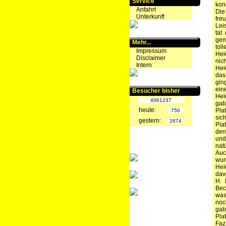
Service
kon
Anfahrt
Die
Unterkunft
fre
Lei
tat
gem
Mehr...
tol
Impressum
Hel
Disclaimer
nic
Intern
Hel
das
gin
ein
Besucher bisher
Hel
4061237
gab
heute:
Pla
750
sic
gestern:
2874
Pla
den
und
nat
Auc
wur
Hel
dav
H. 
Bec
was
noc
gab
Plat
Faz