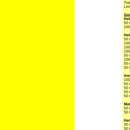
Tra
Lei
Zu
Hel
50 
100
Hel
50 
100
100
100
50 
100
50 
50 
Ann
100
50 
50 
50 
50 
Mat
50 
50 
Han
50 
50 