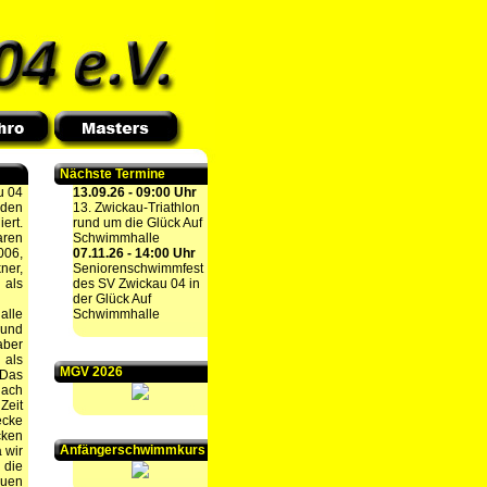
Nächste Termine
u 04
13.09.26 - 09:00 Uhr
 den
13. Zwickau-Triathlon
ert.
rund um die Glück Auf
aren
Schwimmhalle
006,
07.11.26 - 14:00 Uhr
ner,
Seniorenschwimmfest
 als
des SV Zwickau 04 in
der Glück Auf
alle
Schwimmhalle
 und
aber
 als
MGV 2026
 Das
Nach
Zeit
ecke
cken
Anfängerschwimmkurs
 wir
 die
euen