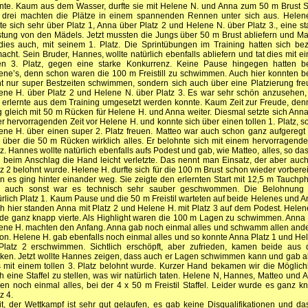
nte. Kaum aus dem Wasser, durfte sie mit Helene N. und Anna zum 50 m Brust St
 drei machten die Plätze in einem spannenden Rennen unter sich aus. Helen
ute sich sehr über Platz 1, Anna über Platz 2 und Helene N. über Platz 3., eine st
stung von den Mädels. Jetzt mussten die Jungs über 50 m Brust abliefern und Ma
 dies auch, mit seinem 1. Platz. Die Sprintübungen im Training hatten sich bez
acht. Sein Bruder, Hannes, wollte natürlich ebenfalls abliefern und tat dies mit e
len 3. Platz, gegen eine starke Konkurrenz. Keine Pause hingegen hatten b
ene’s, denn schon waren die 100 m Freistill zu schwimmen. Auch hier konnten b
ht nur super Bestzeiten schwimmen, sondern sich auch über eine Platzierung fre
ene H. über Platz 2 und Helene N. über Platz 3. Es war sehr schön anzusehen,
 erlernte aus dem Training umgesetzt werden konnte. Kaum Zeit zur Freude, den
g gleich mit 50 m Rücken für Helene H. und Anna weiter. Diesmal setzte sich Anna
er hervorragenden Zeit vor Helene H. und konnte sich über einen tollen 1. Platz, s
ene H. über einen super 2. Platz freuen. Matteo war auch schon ganz aufgeregt
 über die 50 m Rücken wirklich alles. Er belohnte sich mit einem hervorragende
tz. Hannes wollte natürlich ebenfalls aufs Podest und gab, wie Matteo, alles, so das
h beim Anschlag die Hand leicht verletzte. Das nennt man Einsatz, der aber auch
tz 2 belohnt wurde. Helene H. durfte sich für die 100 m Brust schon wieder vorberei
n es ging hinter einander weg. Sie zeigte den erlernten Start mit 12,5 m Tauchp
 auch sonst war es technisch sehr sauber geschwommen. Die Belohnung
ürlich Platz 1. Kaum Pause und die 50 m Freistil warteten auf beide Helenes und A
h hier standen Anna mit Platz 2 und Helene H. mit Platz 3 auf dem Podest. Helen
de ganz knapp vierte. Als Highlight waren die 100 m Lagen zu schwimmen. Anna
ene H. machten den Anfang. Anna gab noch einmal alles und schwamm allen and
on. Helene H. gab ebenfalls noch einmal alles und so konnte Anna Platz 1 und He
Platz 2 erschwimmen. Sichtlich erschöpft, aber zufrieden, kamen beide aus
ken. Jetzt wollte Hannes zeigen, dass auch er Lagen schwimmen kann und gab al
 mit einem tollen 3. Platz belohnt wurde. Kurzer Hand bekamen wir die Möglichk
h eine Staffel zu stellen, was wir natürlich taten. Helene N, Hannes, Matteo und 
en noch einmal alles, bei der 4 x 50 m Freistil Staffel. Leider wurde es ganz k
z 4.
it, der Wettkampf ist sehr gut gelaufen, es gab keine Disqualifikationen und da