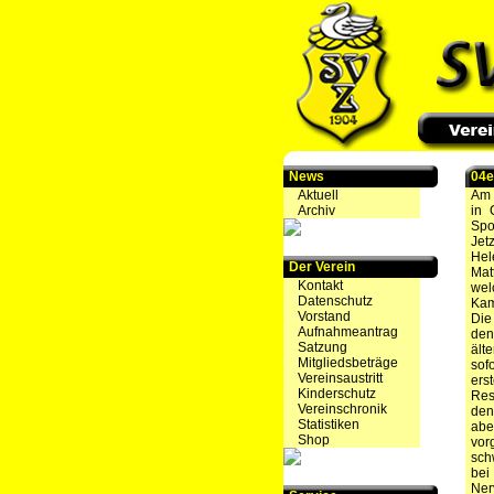
News
04e
Aktuell
Am 
Archiv
in 
Spo
Jet
Hel
Der Verein
Mat
Kontakt
wel
Datenschutz
Kam
Vorstand
Die
Aufnahmeantrag
den
Satzung
ält
Mitgliedsbeträge
sof
Vereinsaustritt
ers
Kinderschutz
Res
Vereinschronik
den
Statistiken
abe
Shop
vor
sch
bei
Ner