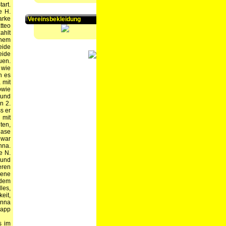
art.
e H.
arke
Vereinsbekleidung
tteo
ahlt
inem
eide
eide
uen.
 wie
n es
 mit
owie
 und
n 2.
s er
 mit
ten,
hase
 war
nna.
e N.
 und
eren
lene
 dem
les,
eit,
Anna
napp
s im