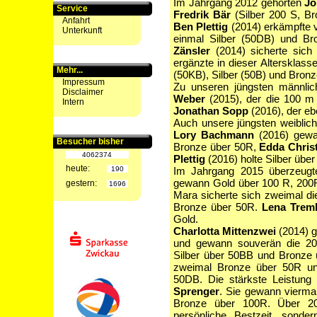
Im Jahrgang 2012 gehörten
Jo
Service
Fredrik Bär
(Silber 200 S, Br
Anfahrt
Ben Plettig
(2014) erkämpfte v
Unterkunft
einmal Silber (50DB) und Br
Zänsler
(2014) sicherte sic
ergänzte in dieser Altersklas
Mehr...
(50KB), Silber (50B) und Bronz
Impressum
Zu unseren jüngsten männlic
Disclaimer
Weber
(2015), der die 100 m
Intern
Jonathan Sopp
(2016), der eb
Auch unsere jüngsten weiblich
Lory Bachmann
(2016) gewa
Besucher bisher
Bronze über 50R,
Edda Christ
4062374
Plettig
(2016) holte Silber übe
heute:
190
Im Jahrgang 2015 überzeug
gewann Gold über 100 R, 200R
gestern:
1696
Mara sicherte sich zweimal di
Bronze über 50R.
Lena Trem
Gold.
Charlotta Mittenzwei
(2014) g
und gewann souverän die 200
Silber über 50BB und Bronze
zweimal Bronze über 50R u
50DB. Die stärkste Leistung
Sprenger
. Sie gewann vierma
Bronze über 100R. Über 2
persönliche Bestzeit, sonde