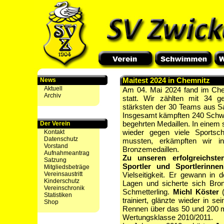
Maitest 2024 in Chemnitz
News
Aktuell
Am 04. Mai 2024 fand im Chem
Archiv
statt. Wir zählten mit 34 
stärksten der 30 Teams aus Sa
Insgesamt kämpften 240 Schw
begehrten Medaillen. In einem 
Der Verein
wieder gegen viele Sportsc
Kontakt
Datenschutz
mussten, erkämpften wir i
Vorstand
Bronzemedaillen.
Aufnahmeantrag
Zu unseren erfolgreichste
Satzung
Sportler und Sportlerinnen
Mitgliedsbeträge
Vereinsaustritt
Vielseitigkeit. Er gewann in
Kinderschutz
Lagen und sicherte sich Bro
Vereinschronik
Schmetterling.
Michl Köster
(
Statistiken
trainiert, glänzte wieder in s
Shop
Rennen über das 50 und 200 m 
Wertungsklasse 2010/2011.