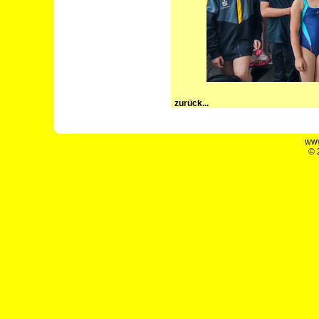
zurück...
www
© 