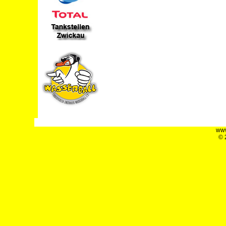
www
© 