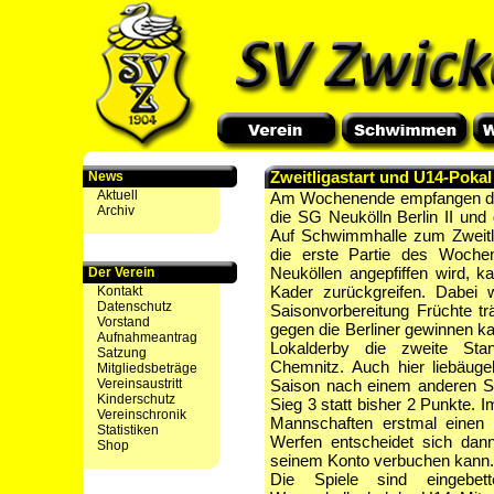
Zweitligastart und U14-Poka
News
Aktuell
Am Wochenende empfangen die
Archiv
die SG Neukölln Berlin II un
Auf Schwimmhalle zum Zweit
die erste Partie des Woche
Neuköllen angepfiffen wird, 
Der Verein
Kader zurückgreifen. Dabei w
Kontakt
Datenschutz
Saisonvorbereitung Früchte t
Vorstand
gegen die Berliner gewinnen k
Aufnahmeantrag
Lokalderby die zweite St
Satzung
Chemnitz. Auch hier liebäuge
Mitgliedsbeträge
Vereinsaustritt
Saison nach einem anderen Sy
Kinderschutz
Sieg 3 statt bisher 2 Punkte. 
Vereinschronik
Mannschaften erstmal einen 
Statistiken
Werfen entscheidet sich dan
Shop
seinem Konto verbuchen kann.
Die Spiele sind eingebe