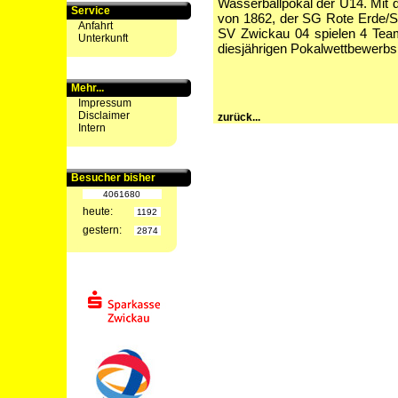
Wasserballpokal der U14. Mi
Service
von 1862, der SG Rote Erd
Anfahrt
SV Zwickau 04 spielen 4 Tea
Unterkunft
diesjährigen Pokalwettbewerbs
Mehr...
Impressum
Disclaimer
zurück...
Intern
Besucher bisher
4061680
heute:
1192
gestern:
2874