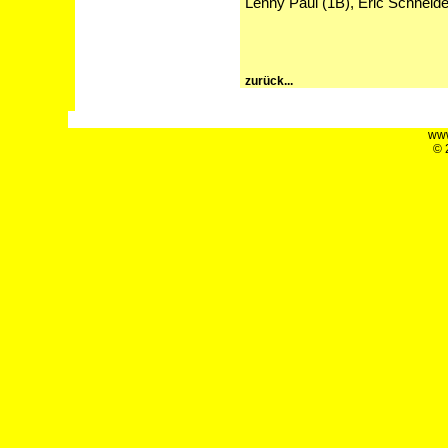
Lenny Paul (1B), Eric Schneide
zurück...
www
© 