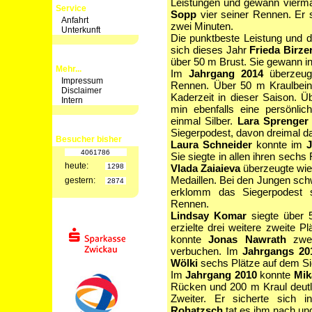
Leistungen und gewann vierma
Service
Sopp
vier seiner Rennen. Er 
Anfahrt
zwei Minuten.
Unterkunft
Die punktbeste Leistung und 
sich dieses Jahr
Frieda Birze
über 50 m Brust. Sie gewann i
Mehr...
Im
Jahrgang 2014
überzeu
Impressum
Rennen. Über 50 m Kraulbein
Disclaimer
Kaderzeit in dieser Saison. Ü
Intern
min ebenfalls eine persönli
einmal Silber.
Lara Sprenger
Siegerpodest, davon dreimal d
Besucher bisher
Laura Schneider
konnte im
4061786
Sie siegte in allen ihren sech
heute:
1298
Vlada Zaiaieva
überzeugte wie
Medaillen. Bei den Jungen 
gestern:
2874
erklomm das Siegerpodest 
Rennen.
Lindsay Komar
siegte über 
erzielte drei weitere zweite 
konnte
Jonas Nawrath
zwei
verbuchen. Im
Jahrgangs 20
Wölki
sechs Plätze auf dem Si
Im
Jahrgang 2010
konnte
Mik
Rücken und 200 m Kraul deutli
Zweiter. Er sicherte sich 
Rohatzsch
tat es ihm nach und