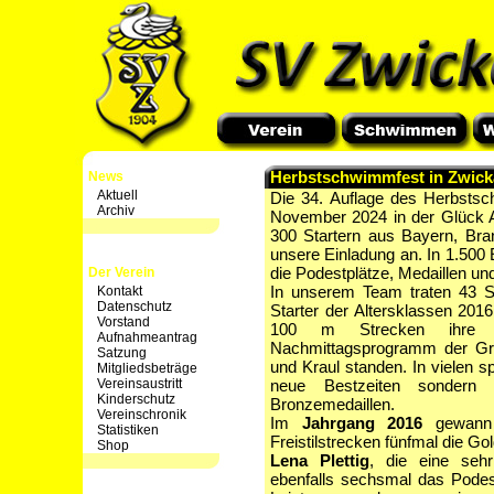
Herbstschwimmfest in Zwick
News
Aktuell
Die 34. Auflage des Herbsts
Archiv
November 2024 in der Glück Au
300 Startern aus Bayern, Br
unsere Einladung an. In 1.500 
die Podestplätze, Medaillen un
Der Verein
In unserem Team traten 43 Sp
Kontakt
Datenschutz
Starter der Altersklassen 201
Vorstand
100 m Strecken ihre 
Aufnahmeantrag
Nachmittagsprogramm der Gr
Satzung
und Kraul standen. In vielen 
Mitgliedsbeträge
Vereinsaustritt
neue Bestzeiten sondern
Kinderschutz
Bronzemedaillen.
Vereinschronik
Im
Jahrgang 2016
gewan
Statistiken
Freistilstrecken fünfmal die Go
Shop
Lena Plettig
, die eine seh
ebenfalls sechsmal das Pode