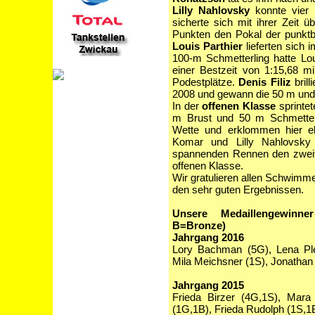
Lilly Nahlovsky
konnte vier i
sicherte sich mit ihrer Zeit
Punkten den Pokal der punkt
Louis Parthier
lieferten sich 
100-m Schmetterling hatte Lo
einer Bestzeit von 1:15,68 mi
Podestplätze.
Denis Filiz
brill
2008 und gewann die 50 m und
In der
offenen Klasse
sprinte
m Brust und 50 m Schmetter
Wette und erklommen hier eb
Komar und Lilly Nahlovsk
spannenden Rennen den zweit
offenen Klasse.
Wir gratulieren allen Schwim
den sehr guten Ergebnissen.
Unsere Medaillengewinne
B=Bronze)
Jahrgang 2016
Lory Bachman (5G), Lena Plet
Mila Meichsner (1S), Jonathan
Jahrgang 2015
Frieda Birzer (4G,1S), Mara
(1G,1B), Frieda Rudolph (1S,1