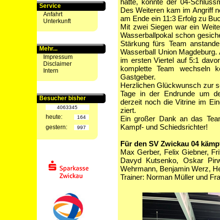
hatte, konnte der 04-Schlus
Service
Des Weiteren kam im Angriff n
Anfahrt
am Ende ein 11:3 Erfolg zu Bu
Unterkunft
Mit zwei Siegen war ein Weit
Wasserballpokal schon gesicher
Stärkung fürs Team anstanden.
Mehr...
Wasserball Union Magdeburg. A
Impressum
im ersten Viertel auf 5:1 dav
Disclaimer
komplette Team wechseln ko
Intern
Gastgeber.
Herzlichen Glückwunsch zur se
Tage in der Endrunde um de
Besucher bisher
derzeit noch die Vitrine im E
4063345
ziert.
heute:
164
Ein großer Dank an das Tea
Kampf- und Schiedsrichter!
gestern:
997
Für den SV Zwickau 04 kämp
Max Gerber, Felix Giebner, Frit
Davyd Kutsenko, Oskar Pirw
Wehrmann, Benjamin Werz, Hen
Trainer: Norman Müller und Fr