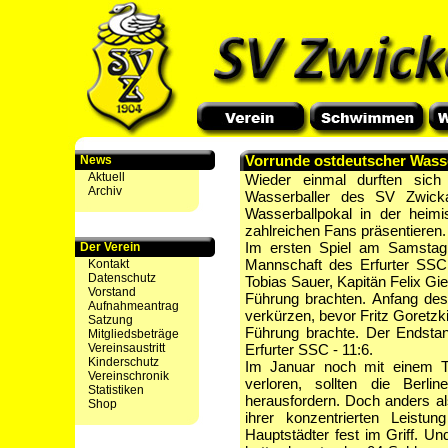
Vorrunde ostdeutscher Wasse
News
Aktuell
Wieder einmal durften si
Archiv
Wasserballer des SV Zwick
Wasserballpokal in der heim
zahlreichen Fans präsentieren.
Im ersten Spiel am Samstag
Der Verein
Mannschaft des Erfurter SSC. 
Kontakt
Datenschutz
Tobias Sauer, Kapitän Felix Gie
Vorstand
Führung brachten. Anfang des 
Aufnahmeantrag
verkürzen, bevor Fritz Goretzki 
Satzung
Führung brachte. Der Endstan
Mitgliedsbeträge
Vereinsaustritt
Erfurter SSC - 11:6.
Kinderschutz
Im Januar noch mit einem T
Vereinschronik
verloren, sollten die Berl
Statistiken
herausfordern. Doch anders al
Shop
ihrer konzentrierten Leistu
Hauptstädter fest im Griff. U