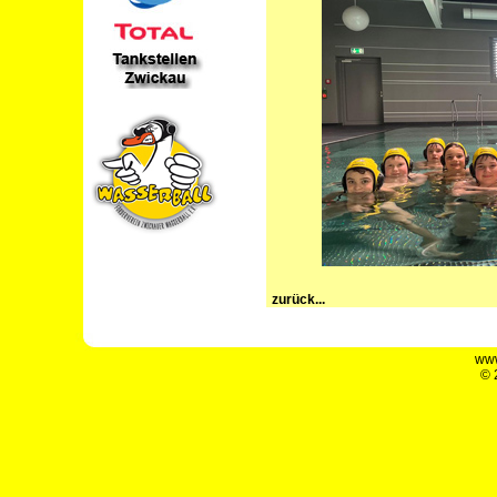
zurück...
www
© 