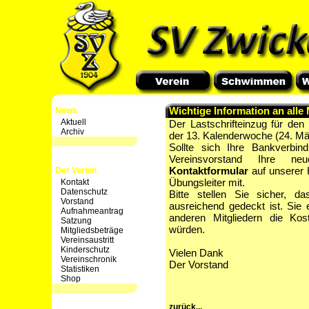
Wichtige Information an alle M
News
Aktuell
Der Lastschrifteinzug für den 
Archiv
der 13. Kalenderwoche (24. Mä
Sollte sich Ihre Bankverbi
Vereinsvorstand Ihre ne
Kontaktformular
auf unserer 
Der Verein
Übungsleiter mit.
Kontakt
Datenschutz
Bitte stellen Sie sicher, 
Vorstand
ausreichend gedeckt ist. Sie
Aufnahmeantrag
anderen Mitgliedern die Kos
Satzung
würden.
Mitgliedsbeträge
Vereinsaustritt
Kinderschutz
Vielen Dank
Vereinschronik
Der Vorstand
Statistiken
Shop
zurück...