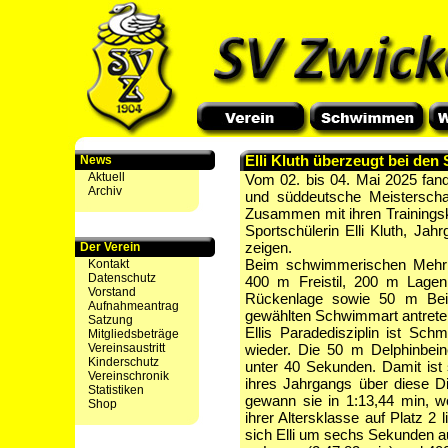
Elli Kluth überzeugt bei den
News
Aktuell
Vom 02. bis 04. Mai 2025 fand
Archiv
und süddeutsche Meistersch
Zusammen mit ihren Training
Sportschülerin Elli Kluth, Jah
zeigen.
Der Verein
Beim schwimmerischen Mehrka
Kontakt
Datenschutz
400 m Freistil, 200 m Lage
Vorstand
Rückenlage sowie 50 m Be
Aufnahmeantrag
gewählten Schwimmart antrete
Satzung
Ellis Paradedisziplin ist Sch
Mitgliedsbeträge
Vereinsaustritt
wieder. Die 50 m Delphinbei
Kinderschutz
unter 40 Sekunden. Damit ist
Vereinschronik
ihres Jahrgangs über diese D
Statistiken
gewann sie in 1:13,44 min, wo
Shop
ihrer Altersklasse auf Platz 2
sich Elli um sechs Sekunden au