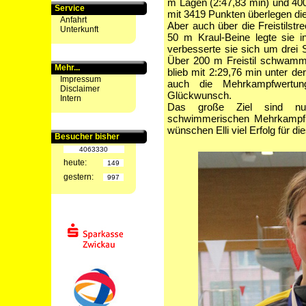
m Lagen (2:47,83 min) und 400 
Service
mit 3419 Punkten überlegen di
Anfahrt
Aber auch über die Freistilstr
Unterkunft
50 m Kraul-Beine legte sie i
verbesserte sie sich um drei 
Über 200 m Freistil schwamm
Mehr...
blieb mit 2:29,76 min unter d
Impressum
auch die Mehrkampfwertung 
Disclaimer
Glückwunsch.
Intern
Das große Ziel sind nun
schwimmerischen Mehrkampf 
wünschen Elli viel Erfolg für d
Besucher bisher
4063330
heute:
149
gestern:
997