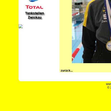
zurück...
www
© 