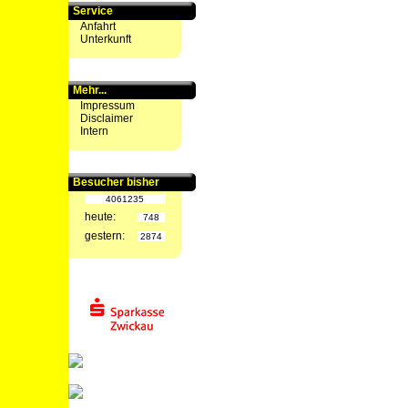
Service
Anfahrt
Unterkunft
Mehr...
Impressum
Disclaimer
Intern
Besucher bisher
4061235
heute:
748
gestern:
2874