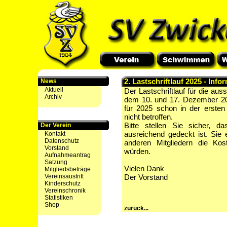
2. Lastschriftlauf 2025 - Info
News
Aktuell
Der Lastschriftlauf für die aus
Archiv
dem 10. und 17. Dezember 202
für 2025 schon in der ersten
nicht betroffen.
Bitte stellen Sie sicher, 
Der Verein
ausreichend gedeckt ist. Sie
Kontakt
Datenschutz
anderen Mitgliedern die Kos
Vorstand
würden.
Aufnahmeantrag
Satzung
Vielen Dank
Mitgliedsbeträge
Vereinsaustritt
Der Vorstand
Kinderschutz
Vereinschronik
Statistiken
Shop
zurück...