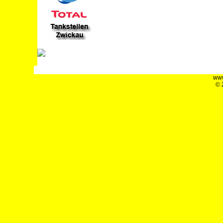
www
© 