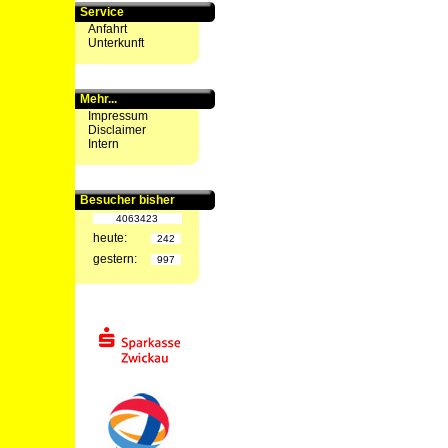
Service
Anfahrt
Unterkunft
Mehr...
Impressum
Disclaimer
Intern
Besucher bisher
4063423
heute:
242
gestern:
997