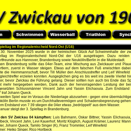
Spieltag im Regionalentscheid Nord-Ost (U16)
30. November 2025 wurde in der heimischen Glück Auf Schwimmhalle der zw
eltag im Regionalentscheid Nord-Ost der U16 ausgetragen. Dazu reisten
rtfreunde aus Hannover, Brandenburg sowie Neukölln/Berlin in die Muldestadt.
en Brandenburg sollte das 04er-Team, eine Mischung aus Zwickauer und Plau
rtlern, zuerst in Wasser steigen. Etwas auf dem falschen Fuß erwischten dabei
te die Heimmannschaft, bevor Till Müller den Anschlusstreffer und Leif Winefeld
gleichtreffer erzielen konnten. Ausgeglichen ging es bis weit ins zweite Viertel hi
ter, bevor Zwickau die Führung gelang. Dieser sollten nun auch bis Ende das Sp
ht mehr hergegeben werden, Dank auch der hervorragenden Leistung der be
gesetzten Schlussmänner Vincent Jahn und Yassin Elichaouia. Zum Endstand
7 traf Johann Queck.
zweiten Spiel war im Voraus die Niederlage abzusehen - gegen eine übermächtig
kölln Berlin musste es um Durchhaltevermögen und Schadensbegrenzung gehen.
em Endstand von 7:39 stiegen die 04er etwas „bedröppelt“ aus dem Wasser.
Januar steigt der 3. Spieltag in Brandenburg.
 den SV Zwickau 04 kämpften:
Luis Bahmann, Oskar Bittner, Yassin Elichaouia,
lbeck, Vincent Jahn, Levi Kauerhof, Moritz Klüglich, August Krämer, Laurenz Mann, 
ler, Johann Queck, Tamilo Singer (K), Franz Trommler, Leif Winefeld
iner: Heiko Singer, Rico Horlbeck