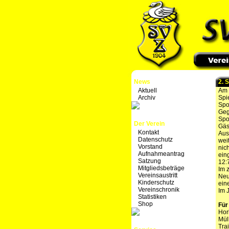
News
2. 
Aktuell
Am 
Archiv
Spi
Spo
Geg
Spo
Der Verein
Gäs
Kontakt
Aus
Datenschutz
wei
Vorstand
nic
Aufnahmeantrag
ein
Satzung
12:
Mitgliedsbeträge
Im 
Vereinsaustritt
Neu
Kinderschutz
ein
Vereinschronik
Im 
Statistiken
Shop
Für
Hor
Mül
Tra