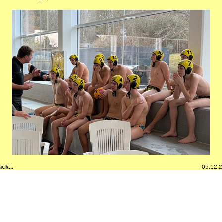
ück...
05.12.