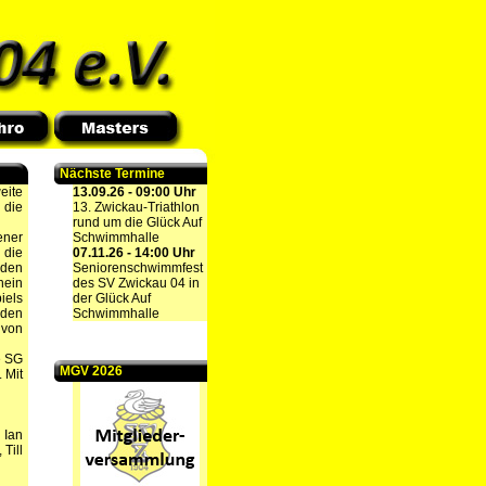
Nächste Termine
eite
13.09.26 - 09:00 Uhr
 die
13. Zwickau-Triathlon
rund um die Glück Auf
ener
Schwimmhalle
 die
07.11.26 - 14:00 Uhr
 den
Seniorenschwimmfest
nein
des SV Zwickau 04 in
iels
der Glück Auf
iden
Schwimmhalle
 von
e SG
MGV 2026
 Mit
 Ian
Till