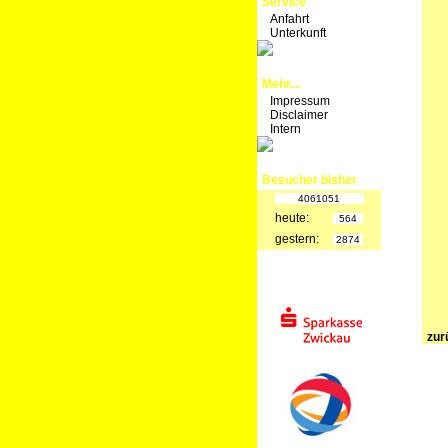
Service
Anfahrt
Unterkunft
Mehr...
Impressum
Disclaimer
Intern
Besucher bisher
4061051
heute:
564
gestern:
2874
zur