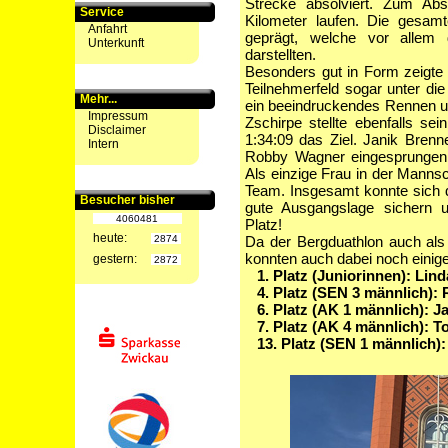
Strecke absolviert. Zum Ab
Service
Kilometer laufen. Die gesam
Anfahrt
geprägt, welche vor allem
Unterkunft
darstellten.
Besonders gut in Form zeigte
Teilnehmerfeld sogar unter die
Mehr...
ein beeindruckendes Rennen und
Impressum
Zschirpe stellte ebenfalls se
Disclaimer
1:34:09 das Ziel. Janik Brenne
Intern
Robby Wagner eingesprungen i
Als einzige Frau in der Mannsc
Team. Insgesamt konnte sich
Besucher bisher
gute Ausgangslage sichern u
4060481
Platz!
heute:
2874
Da der Bergduathlon auch als
konnten auch dabei noch einige
gestern:
2872
1. Platz (Juniorinnen): Lin
4. Platz (SEN 3 männlich):
6. Platz (AK 1 männlich): J
7. Platz (AK 4 männlich): T
13. Platz (SEN 1 männlich):