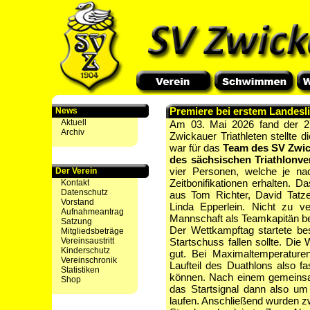
Premiere bei erstem Landesl
News
Aktuell
Am 03. Mai 2026 fand der 27
Archiv
Zwickauer Triathleten stellte 
war für das
Team des SV Zwic
des sächsischen Triathlonv
vier Personen, welche je nac
Der Verein
Zeitbonifikationen erhalten.
Kontakt
Datenschutz
aus Tom Richter, David Tatze
Vorstand
Linda Epperlein. Nicht zu v
Aufnahmeantrag
Mannschaft als Teamkapitän begl
Satzung
Der Wettkampftag startete bes
Mitgliedsbeträge
Vereinsaustritt
Startschuss fallen sollte. Di
Kinderschutz
gut. Bei Maximaltemperatur
Vereinschronik
Laufteil des Duathlons also
Statistiken
können. Nach einem gemeinsa
Shop
das Startsignal dann also um
laufen. Anschließend wurden z