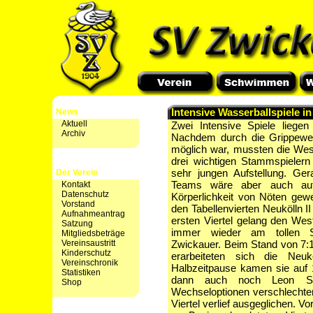
Intensive Wasserballspiele 
News
Aktuell
Zwei Intensive Spiele liegen
Archiv
Nachdem durch die Grippewelle
möglich war, mussten die Wes
drei wichtigen Stammspielern 
sehr jungen Aufstellung. Ger
Der Verein
Teams wäre aber auch auf
Kontakt
Datenschutz
Körperlichkeit von Nöten ge
Vorstand
den Tabellenvierten Neukölln II
Aufnahmeantrag
ersten Viertel gelang den Wes
Satzung
immer wieder am tollen S
Mitgliedsbeträge
Vereinsaustritt
Zwickauer. Beim Stand von 7:1
Kinderschutz
erarbeiteten sich die Ne
Vereinschronik
Halbzeitpause kamen sie auf 
Statistiken
dann auch noch Leon Sa
Shop
Wechseloptionen verschlechter
Viertel verlief ausgeglichen. V