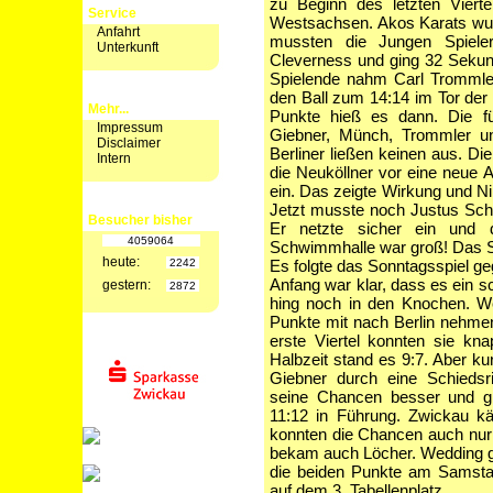
zu Beginn des letzten Vier
Service
Westsachsen. Akos Karats wur
Anfahrt
mussten die Jungen Spiele
Unterkunft
Cleverness und ging 32 Sekun
Spielende nahm Carl Trommle
den Ball zum 14:14 im Tor der
Mehr...
Punkte hieß es dann. Die f
Impressum
Giebner, Münch, Trommler und
Disclaimer
Berliner ließen keinen aus. Di
Intern
die Neuköllner vor eine neue 
ein. Das zeigte Wirkung und Ni
Jetzt musste noch Justus Schn
Besucher bisher
Er netzte sicher ein und 
4059064
Schwimmhalle war groß! Das Sp
heute:
2242
Es folgte das Sonntagsspiel g
Anfang war klar, dass es ein 
gestern:
2872
hing noch in den Knochen. We
Punkte mit nach Berlin nehmen
erste Viertel konnten sie kna
Halbzeit stand es 9:7. Aber ku
Giebner durch eine Schiedsri
seine Chancen besser und gi
11:12 in Führung. Zwickau käm
konnten die Chancen auch nur
bekam auch Löcher. Wedding g
die beiden Punkte am Samstag
auf dem 3. Tabellenplatz.