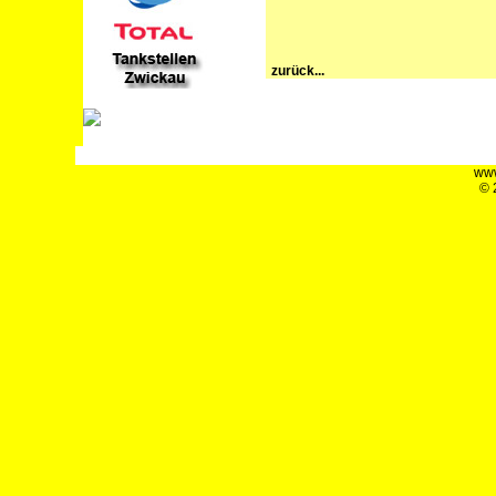
zurück...
www
© 