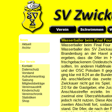
Wasserballer beim Final Fou
News
Aktuell
Wasserballer beim Final Four
Archiv
Wasserballer des SV Zwickau
Brandenburg an der Havel 
ergeben, dass die 04er im Ha
frischgebackenem Ostdeutsche
Der Verein
sollten. Im anderen Halbfina
Kontakt
Datenschutz
und der OSC Potsdam II gegen
Vorstand
ging klar mit 8:24 an die Bund
Aufnahmeantrag
Als anschließend das zweite
Satzung
Zwickauer nicht gut ins Spiel
Mitgliedsbeträge
Vereinsaustritt
2:0 für die Gastgeber, ehe Ju
Kinderschutz
Anschlusstreffer erzielte. I
Vereinschronik
zweimal eine Überzahlsituat
Statistiken
jedoch nicht nutzen. Diese Ab
Shop
zweiten Abschnitt fort, sodass
stand. Die 04er, die nach der 