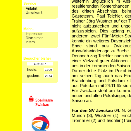
weiterhin unglücklich im Ab
Service
resultierenden Konterchancen 
Anfahrt
des dritten Abschnitts, be
Unterkunft
Gästeteam. Paul Teichler, d
Trainer Jörg Wüstner auf der T
nicht aufzustecken und unge
Mehr...
aufzuspielen. Dies gelang 
Impressum
anderem zwei Fünf-Meter-Stra
Disclaimer
konnte ein weiteres Davonzieh
Intern
Ende stand aus Zwickau
Auswärtsniederlage zu Buche.
Dennoch zog Teichler nach der 
Besucher bisher
einer Vielzahl guter Aktionen
4061887
uns in der kommenden Saison 
heute:
1399
Da der dritte Platz im Pokal i
am selben Tag auch das Fin
gestern:
2874
Brandenburg und Potsdam statt
aus Potsdam mit 24:11 für sich
Für Zwickau steht am komme
neuen und alten Pokalsieger, d
Saison an.
Für den SV Zwickau 04:
N. Gi
Münch (3), Wüstner (1), Eirich
Trommler (2) und Teichler (Trai