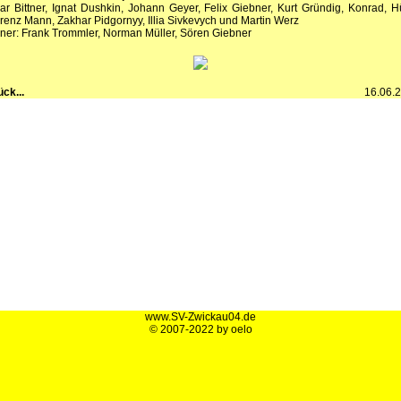
ar Bittner, Ignat Dushkin, Johann Geyer, Felix Giebner, Kurt Gründig, Konrad, Hü
renz Mann, Zakhar Pidgornyy, Illia Sivkevych und Martin Werz
iner: Frank Trommler, Norman Müller, Sören Giebner
ück...
16.06.
www.SV-Zwickau04.de
© 2007-2022 by oelo