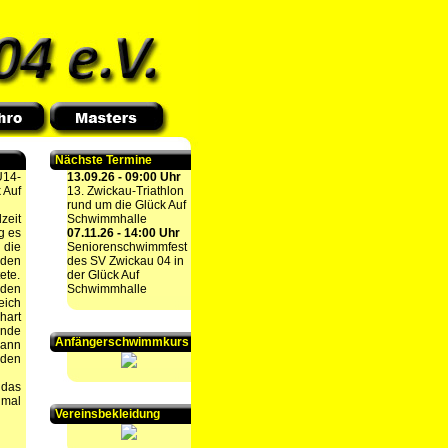
Nächste Termine
U14-
13.09.26 - 09:00 Uhr
 Auf
13. Zwickau-Triathlon
rund um die Glück Auf
zeit
Schwimmhalle
g es
07.11.26 - 14:00 Uhr
 die
Seniorenschwimmfest
 den
des SV Zwickau 04 in
ete.
der Glück Auf
 den
Schwimmhalle
eich
hart
Ende
Anfängerschwimmkurs
gann
 den
 das
nmal
Vereinsbekleidung