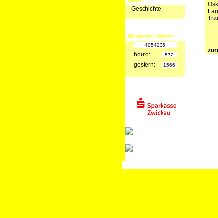
Mehr...
Osk
Geschichte
Lau
Tra
Besucher bisher
4054235
zur
heute:
572
gestern:
1566