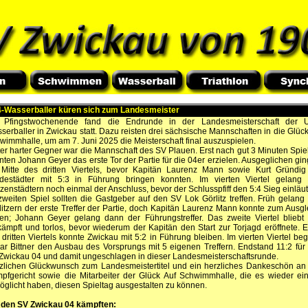
-Wasserballer küren sich zum Landesmeister
Pfingstwochenende fand die Endrunde in der Landesmeisterschaft der 
serballer in Zwickau statt. Dazu reisten drei sächsische Mannschaften in die Glück
wimmhalle, um am 7. Juni 2025 die Meisterschaft final auszuspielen.
ter harter Gegner war die Mannschaft des SV Plauen. Erst nach gut 3 Minuten Spiel
nten Johann Geyer das erste Tor der Partie für die 04er erzielen. Ausgeglichen gin
 Mitte des dritten Viertels, bevor Kapitän Laurenz Mann sowie Kurt Gründig
destädter mit 5:3 in Führung bringen konnten. Im vierten Viertel gelang
tzenstädtern noch einmal der Anschluss, bevor der Schlusspfiff den 5:4 Sieg einläut
zweiten Spiel sollten die Gastgeber auf den SV Lok Görlitz treffen. Früh gelang
litzern der erste Treffer der Partie, doch Kapitän Laurenz Mann konnte zum Ausgl
ffen; Johann Geyer gelang dann der Führungstreffer. Das zweite Viertel bliebt 
ämpft und torlos, bevor wiederum der Kapitän den Start zur Torjagd eröffnete. 
 dritten Viertels konnte Zwickau mit 5:2 in Führung bleiben. Im vierten Viertel be
ar Bittner den Ausbau des Vorsprungs mit 5 eigenen Treffern. Endstand 11:2 für
Zwickau 04 und damit ungeschlagen in dieser Landesmeisterschaftsrunde.
zlichen Glückwunsch zum Landesmeistertitel und ein herzliches Dankeschön an
pfgericht sowie die Mitarbeiter der Glück Auf Schwimmhalle, die es wieder ei
öglicht haben, diesen Spieltag ausgestalten zu können.
 den SV Zwickau 04 kämpften: