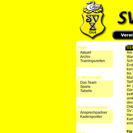
News
U14
Aktuell
Am 
Archiv
Was
Trainingszeiten
Sch
Ers
kon
bis
1. Mannschaft
Mul
Spi
Das Team
Im 
Spiele
Gör
Tabelle
tre
umk
des
Osk
Nachwuchsarbeit
SV 
Ansprechpartner
Her
Kadersportler
Kam
erm
Für