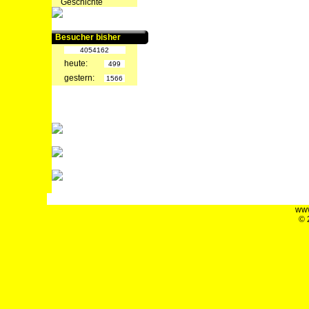
Geschichte
Besucher bisher
4054162
heute:
499
gestern:
1566
www
© 