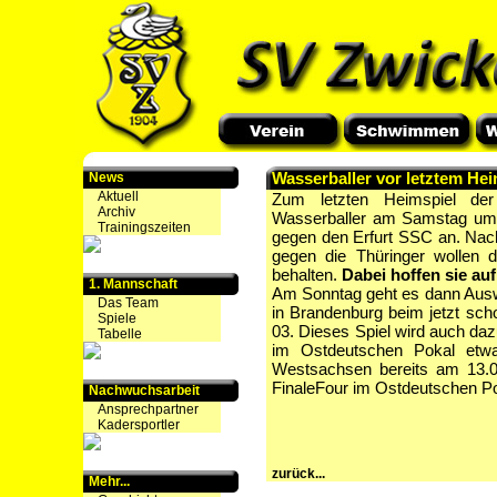
Wasserballer vor letztem Hei
News
Aktuell
Zum letzten Heimspiel der
Archiv
Wasserballer am Samstag um 
Trainingszeiten
gegen den Erfurt SSC an. Nach
gegen die Thüringer wollen 
behalten.
Dabei hoffen sie auf
1. Mannschaft
Am Sonntag geht es dann Auswä
Das Team
in Brandenburg beim jetzt sc
Spiele
03. Dieses Spiel wird auch daz
Tabelle
im Ostdeutschen Pokal etwas
Westsachsen bereits am 13.0
FinaleFour im Ostdeutschen Po
Nachwuchsarbeit
Ansprechpartner
Kadersportler
zurück...
Mehr...