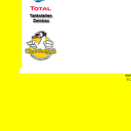
www
© 