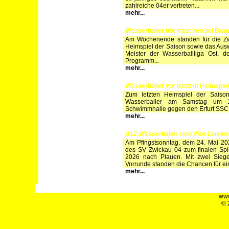
zahlreiche 04er vertreten...
mehr...
Wasserballer überraschen bei Bran
Am Wochenende standen für die Zwi
Heimspiel der Saison sowie das Aus
Meister der Wasserballliga Ost,
Programm...
mehr...
Wasserballer vor letztem Heimspiel
Zum letzten Heimspiel der Saison
Wasserballer am Samstag um 
Schwimmhalle gegen den Erfurt SSC 
mehr...
U12-Wasserballer sind Vize-Lande
Am Pfingstsonntag, dem 24. Mai 202
des SV Zwickau 04 zum finalen Spie
2026 nach Plauen. Mit zwei Siege
Vorrunde standen die Chancen für eine
mehr...
www
© 