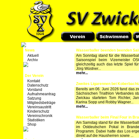
News
Wasserballer beenden beenden Sai
Aktuell
Am Sonntag stand für die Wasserbal
Archiv
Saisonspiel beim Vizemeister O
gleichzeitig auch das letzte Spiel f
Jörg Wüstner...
mehr...
Der Verein
Kontakt
Zweites Ligarennen bei Koberbachta
Datenschutz
Bereits am 06. Juni 2026 fand das 
Vorstand
Sächsischen Triathlon Verbandes st
Aufnahmeantrag
Zwickau starteten Tom Richter, Ja
Satzung
Karina Sopp und Robby Wagner...
Mitgliedsbeträge
mehr...
Vereinsaustritt
Kinderschutz
Vereinschronik
Wasserballer beim Final Four in B
Statistiken
Am Samstag stand für die Wasserball
Shop
im Ostdeutschen Pokal in Brand
Programm. Dabei hatte das Los erge
direkt auf die Hausherren sowie ...