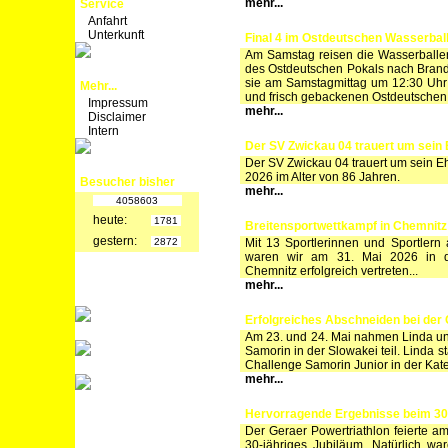
mehr...
Service
Anfahrt
Unterkunft
Final 4 im Ostdeutschen Wasserbal
Am Samstag reisen die Wasserballe
des Ostdeutschen Pokals nach Brande
sie am Samstagmittag um 12:30 Uhr 
Mehr...
und frisch gebackenen Ostdeutschen
Impressum
mehr...
Disclaimer
Intern
Der SV Zwickau 04 trauert um sein 
Der SV Zwickau 04 trauert um sein Eh
2026 im Alter von 86 Jahren.
Besucher bisher
mehr...
4058603
heute:
1781
Breitensportwettkampf in Chemnitz
gestern:
2872
Mit 13 Sportlerinnen und Sportlern 
waren wir am 31. Mai 2026 in d
Chemnitz erfolgreich vertreten...
mehr...
Erfolgreiches Abschneiden bei der
Am 23. und 24. Mai nahmen Linda un
Samorin in der Slowakei teil. Linda s
Challenge Samorin Junior in der Kateg
mehr...
Hervorragende Ergebnisse beim 30.
Der Geraer Powertriathlon feierte
30-jähriges Jubiläum. Natürlich w