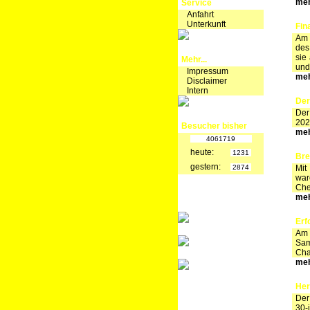
meh
Service
Anfahrt
Unterkunft
Fin
Am 
des
sie
Mehr...
und
Impressum
meh
Disclaimer
Intern
Der
Der
202
Besucher bisher
meh
4061719
heute:
1231
Bre
gestern:
2874
Mit
war
Chem
meh
Erf
Am 
Sam
Cha
meh
Her
Der
30-