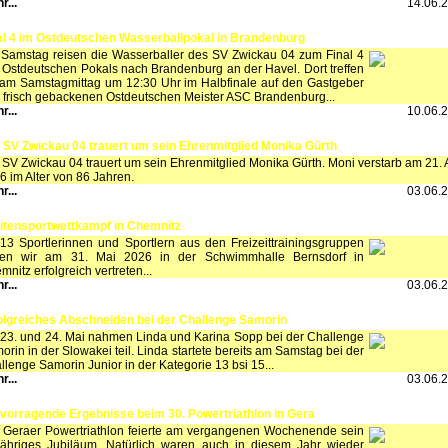
r...
14.06.
al 4 im Ostdeutschen Wasserballpokal in Brandenburg
Samstag reisen die Wasserballer des SV Zwickau 04 zum Final 4
 Ostdeutschen Pokals nach Brandenburg an der Havel. Dort treffen
 am Samstagmittag um 12:30 Uhr im Halbfinale auf den Gastgeber
 frisch gebackenen Ostdeutschen Meister ASC Brandenburg...
r...
10.06.
 SV Zwickau 04 trauert um sein Ehrenmitglied Monika Gürth
 SV Zwickau 04 trauert um sein Ehrenmitglied Monika Gürth. Moni verstarb am 21. A
6 im Alter von 86 Jahren.
r...
03.06.
itensportwettkampf in Chemnitz
 13 Sportlerinnen und Sportlern aus den Freizeittrainingsgruppen
en wir am 31. Mai 2026 in der Schwimmhalle Bernsdorf in
nitz erfolgreich vertreten...
r...
03.06.
olgreiches Abschneiden bei der Challenge Samorin
23. und 24. Mai nahmen Linda und Karina Sopp bei der Challenge
orin in der Slowakei teil. Linda startete bereits am Samstag bei der
llenge Samorin Junior in der Kategorie 13 bsi 15...
r...
03.06.
vorragende Ergebnisse beim 30. Powertriathlon in Gera
 Geraer Powertriathlon feierte am vergangenen Wochenende sein
jähriges Jubiläum. Natürlich waren auch in diesem Jahr wieder