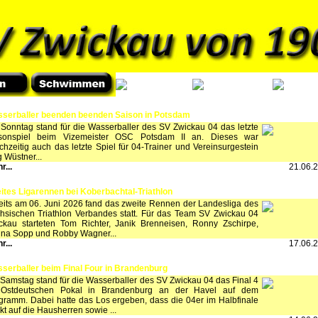
serballer beenden beenden Saison in Potsdam
Sonntag stand für die Wasserballer des SV Zwickau 04 das letzte
sonspiel beim Vizemeister OSC Potsdam II an. Dieses war
ichzeitig auch das letzte Spiel für 04-Trainer und Vereinsurgestein
g Wüstner...
r...
21.06.
ites Ligarennen bei Koberbachtal-Triathlon
eits am 06. Juni 2026 fand das zweite Rennen der Landesliga des
hsischen Triathlon Verbandes statt. Für das Team SV Zwickau 04
ckau starteten Tom Richter, Janik Brenneisen, Ronny Zschirpe,
ina Sopp und Robby Wagner...
r...
17.06.
serballer beim Final Four in Brandenburg
Samstag stand für die Wasserballer des SV Zwickau 04 das Final 4
Ostdeutschen Pokal in Brandenburg an der Havel auf dem
gramm. Dabei hatte das Los ergeben, dass die 04er im Halbfinale
ekt auf die Hausherren sowie ...