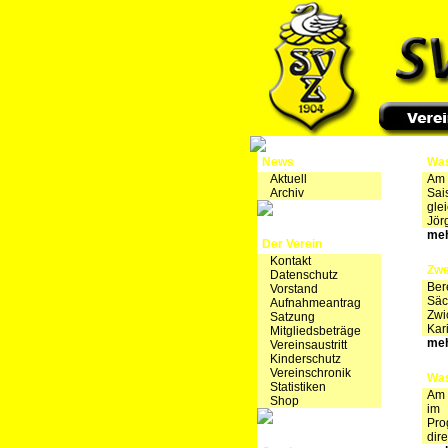
News
Was
Aktuell
Am 
Archiv
Sai
gle
Jör
meh
Der Verein
Kontakt
Zwe
Datenschutz
Ber
Vorstand
Säc
Aufnahmeantrag
Zwi
Satzung
Kar
Mitgliedsbeträge
meh
Vereinsaustritt
Kinderschutz
Vereinschronik
Was
Statistiken
Am 
Shop
im 
Pro
dir