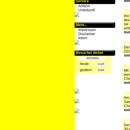
meh
Service
Anfahrt
Unterkunft
Fin
Am 
des
sie
Mehr...
und
Impressum
meh
Disclaimer
Intern
Der
Der
202
Besucher bisher
meh
4055809
heute:
2145
Bre
gestern:
1566
Mit
war
Chem
meh
Erf
Am 
Sam
Cha
meh
Her
Der
30-