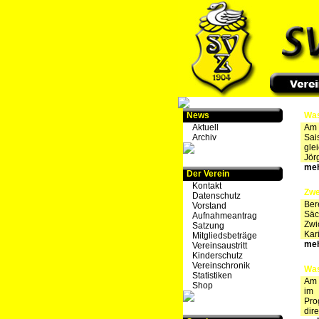
News
Was
Aktuell
Am 
Archiv
Sai
gle
Jör
meh
Der Verein
Kontakt
Zwe
Datenschutz
Ber
Vorstand
Säc
Aufnahmeantrag
Zwi
Satzung
Kar
Mitgliedsbeträge
meh
Vereinsaustritt
Kinderschutz
Vereinschronik
Was
Statistiken
Am 
Shop
im 
Pro
dir