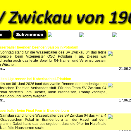
serballer beenden beenden Saison in Potsdam
Sonntag stand für die Wasserballer des SV Zwickau 04 das letzte
sonspiel beim Vizemeister OSC Potsdam II an. Dieses war
ichzeitig auch das letzte Spiel für 04-Trainer und Vereinsurgestein
g Wüstner...
r...
21.06.
ites Ligarennen bei Koberbachtal-Triathlon
eits am 06. Juni 2026 fand das zweite Rennen der Landesliga des
hsischen Triathlon Verbandes statt. Für das Team SV Zwickau 04
ckau starteten Tom Richter, Janik Brenneisen, Ronny Zschirpe,
ina Sopp und Robby Wagner...
r...
17.06.
serballer beim Final Four in Brandenburg
Samstag stand für die Wasserballer des SV Zwickau 04 das Final 4
Ostdeutschen Pokal in Brandenburg an der Havel auf dem
gramm. Dabei hatte das Los ergeben, dass die 04er im Halbfinale
ekt auf die Hausherren sowie ...