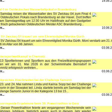
r...
14.06.
al 4 im Ostdeutschen Wasserballpokal in Brandenburg
Samstag reisen die Wasserballer des SV Zwickau 04 zum Final 4
 Ostdeutschen Pokals nach Brandenburg an der Havel. Dort treffen
 am Samstagmittag um 12:30 Uhr im Halbfinale auf den Gastgeber
 frisch gebackenen Ostdeutschen Meister ASC Brandenburg...
r...
10.06.
 SV Zwickau 04 trauert um sein Ehrenmitglied Monika Gürth
 SV Zwickau 04 trauert um sein Ehrenmitglied Monika Gürth. Moni verstarb am 21. A
6 im Alter von 86 Jahren.
r...
03.06.
itensportwettkampf in Chemnitz
 13 Sportlerinnen und Sportlern aus den Freizeittrainingsgruppen
en wir am 31. Mai 2026 in der Schwimmhalle Bernsdorf in
nitz erfolgreich vertreten...
r...
03.06.
olgreiches Abschneiden bei der Challenge Samorin
23. und 24. Mai nahmen Linda und Karina Sopp bei der Challenge
orin in der Slowakei teil. Linda startete bereits am Samstag bei der
llenge Samorin Junior in der Kategorie 13 bsi 15...
r...
03.06.
vorragende Ergebnisse beim 30. Powertriathlon in Gera
 Geraer Powertriathlon feierte am vergangenen Wochenende sein
jähriges Jubiläum. Natürlich waren auch in diesem Jahr wieder